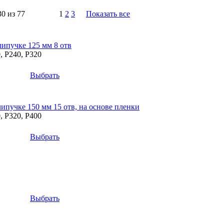
30 из 77
1
2
3
Показать все
пучке 125 мм 8 отв
, P240, P320
Выбрать
учке 150 мм 15 отв, на основе пленки
, P320, P400
Выбрать
Выбрать