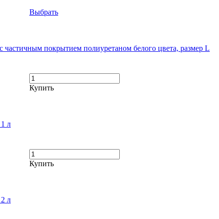
Выбрать
с частичным покрытием полиуретаном белого цвета, размер L
Купить
1 л
Купить
2 л