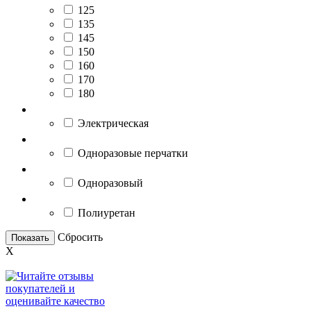
125
135
145
150
160
170
180
Тип питания
Электрическая
Тип перчаток
Одноразовые перчатки
Тип комбинезона
Одноразовый
Основа герметика
Полиуретан
Сбросить
Показать
X