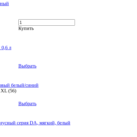
жный
Купить
 0,6 л
Выбрать
зовый белый/синий
XXL (56)
Выбрать
усный серия DA, мягкий, белый