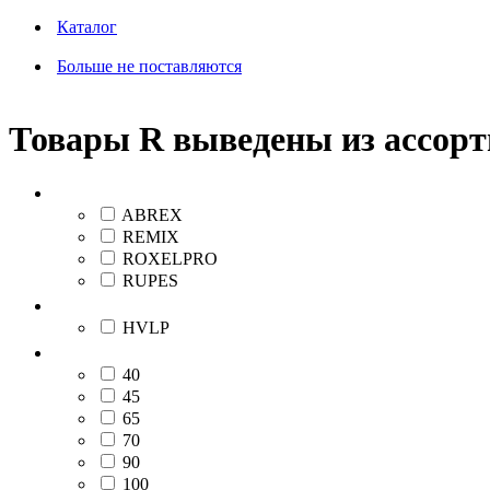
Каталог
Больше не поставляются
Товары R выведены из ассор
Бренд
ABREX
REMIX
ROXELPRO
RUPES
Тип распыления
HVLP
Диаметр, мм
40
45
65
70
90
100