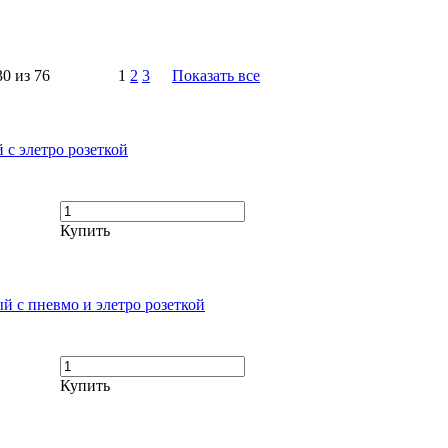
30 из 76
1
2
3
Показать все
с элетро розеткой
Купить
й с пневмо и элетро розеткой
Купить