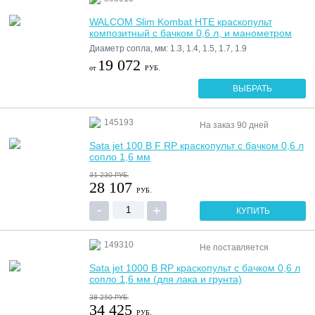
WALCOM Slim Kombat HTE краскопульт
композитный с бачком 0,6 л, и манометром
Диаметр сопла, мм: 1.3, 1.4, 1.5, 1.7, 1.9
19 072
от
РУБ.
ВЫБРАТЬ
145193
На заказ
90 дней
Sata jet 100 B F RP краскопульт с бачком 0,6 л
сопло 1,6 мм
31 230
РУБ.
28 107
РУБ.
КУПИТЬ
149310
Не поставляется
Sata jet 1000 B RP краскопульт с бачком 0,6 л
сопло 1,6 мм (для лака и грунта)
38 250
РУБ.
34 425
РУБ.