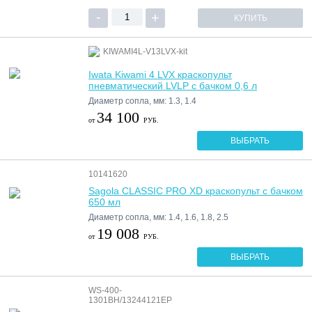
КУПИТЬ
KIWAMI4L-V13LVX-kit
Iwata Kiwami 4 LVX краскопульт
пневматический LVLP с бачком 0,6 л
Диаметр сопла, мм: 1.3, 1.4
34 100
от
РУБ.
ВЫБРАТЬ
10141620
Sagola CLASSIC PRO XD краскопульт с бачком
650 мл
Диаметр сопла, мм: 1.4, 1.6, 1.8, 2.5
19 008
от
РУБ.
ВЫБРАТЬ
WS-400-
1301BH/13244121EP