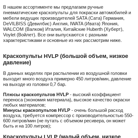
В нашем ассортименте мы предлагаем ручные
пневматические краскопульты для покраски автомобилей и
мебели ведущих производителей SATA (Сата) Германия,
DeVILBISS (Девилбис) Англия, IWATA (Ивата) Япония,
WALCOM (Валком) Италия, Китайские Huberth (Хуберт),
Voylet (Войлет). Все они выпускаются с разными
характеристиками и основные из них рассмотрим ниже.
Краскопульты HVLP (большой объем, низкое
давление)
В данных моделях при распылении из воздушной головки
выходит много воздуха примерно 450 литров/мин, давление
на выходе из головки 0,7 бар.
Плюсы краскопультов HVLP
- высокий коэффициент
переноса (экономия материала), высокое качество окраски
любых материалов;
Минусы краскопультов HVLP
- очень большой расход
воздуха, требуется компрессор с производительностью 550-
600 литров/мин (не путать с объемом ресивера, он может
быть и на 100 литров);
Краскопульты LVLP (малый объем, низкое