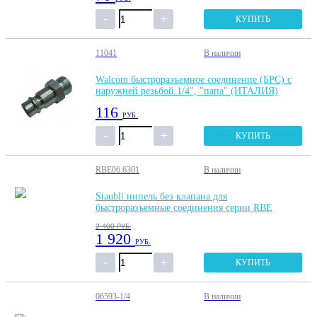
КУПИТЬ
11041
В наличии
Walcom быстроразъемное соединение (БРС) с
наружней резьбой 1/4", "папа" (ИТАЛИЯ)
116
РУБ.
КУПИТЬ
RBE06.6301
В наличии
Staubli нипель без клапана для
быстроразъемные соединения серии RBE
2 400
РУБ.
1 920
РУБ.
КУПИТЬ
06593-1/4
В наличии