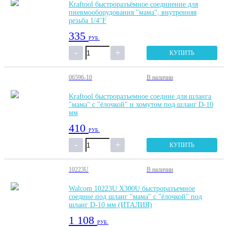
Kraftool быстроразъёмное соединение для
пневмооборудования "мама", внутренняя
резьба 1/4"F
335
РУБ.
КУПИТЬ
06596-10
В наличии
Kraftool быстроразъемное соедине для шланга
"мама" с "ёлочкой" и хомутом под шланг D-10
мм
410
РУБ.
КУПИТЬ
10223U
В наличии
Walcom 10223U X300U быстроразъемное
соедине под шланг "мама" с "ёлочкой" под
шланг D-10 мм (ИТАЛИЯ)
1 108
РУБ.