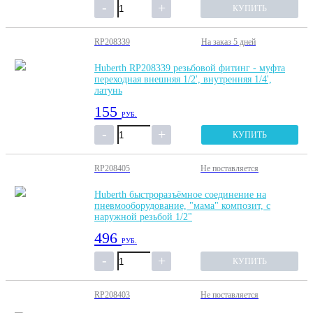
КУПИТЬ
RP208339
На заказ
5 дней
Huberth RP208339 резьбовой фитинг - муфта
переходная внешняя 1/2', внутренняя 1/4',
латунь
155
РУБ.
КУПИТЬ
RP208405
Не поставляется
Huberth быстроразъёмное соединение на
пневмооборудование, "мама" композит, с
наружной резьбой 1/2"
496
РУБ.
КУПИТЬ
RP208403
Не поставляется