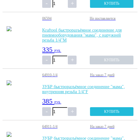
КУПИТЬ
06594
Не поставляется
Kraftool быстроразъёмное соединение для
пневмооборудования "мама", с наружней
резьба 1/4"М
335
РУБ.
КУПИТЬ
64910-1/4
На заказ
7 дней
ЗУБР быстроразъёмное соединение "мама",
внутренняя резьба 1/4"F
385
РУБ.
КУПИТЬ
64911-1/4
На заказ
7 дней
ЗУБР быстроразъёмное соединение "мама",