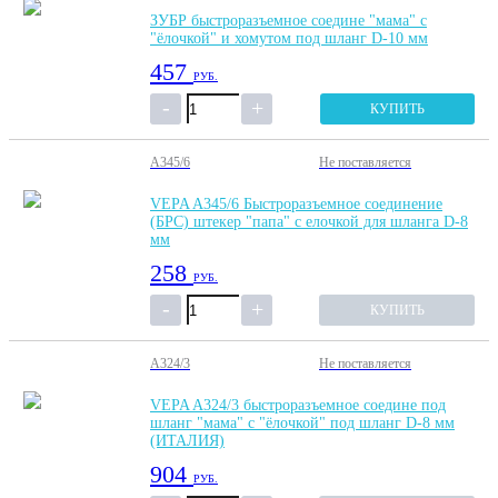
ЗУБР быстроразъемное соедине "мама" с
"ёлочкой" и хомутом под шланг D-10 мм
457
РУБ.
КУПИТЬ
A345/6
Не поставляется
VEPA A345/6 Быстроразъемное соединение
(БРС) штекер "папа" с елочкой для шланга D-8
мм
258
РУБ.
КУПИТЬ
A324/3
Не поставляется
VEPA A324/3 быстроразъемное соедине под
шланг "мама" с "ёлочкой" под шланг D-8 мм
(ИТАЛИЯ)
904
РУБ.