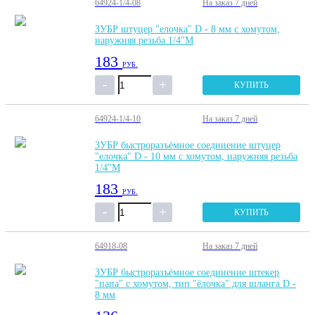
64924-1/4-08
На заказ
7 дней
ЗУБР штуцер "елочка" D - 8 мм с хомутом,
наружняя резьба 1/4"M
183
РУБ.
КУПИТЬ
64924-1/4-10
На заказ
7 дней
ЗУБР быстроразъёмное соединение штуцер
"елочка" D - 10 мм с хомутом, наружняя резьба
1/4"M
183
РУБ.
КУПИТЬ
64918-08
На заказ
7 дней
ЗУБР быстроразъёмное соединение штекер
"папа" с хомутом, тип "ёлочка" для шланга D -
8 мм