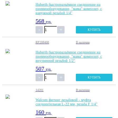
Huberth быстроразъёмное соединение на
пневмооборудование, "мама" композит, с
наружной резьбой 1/4"
568
РУБ.
КУПИТЬ
RP208408
В наличии
Huberth быстроразъёмное соединение на
пневмооборудование, "мама" композит, с
внутренней резьбой 1/2"
507
РУБ.
КУПИТЬ
14201
В наличии
Walcom фитинг резьбовой - муфта
соединительная L-22 мм, резьба F 1/4"
160
РУБ.