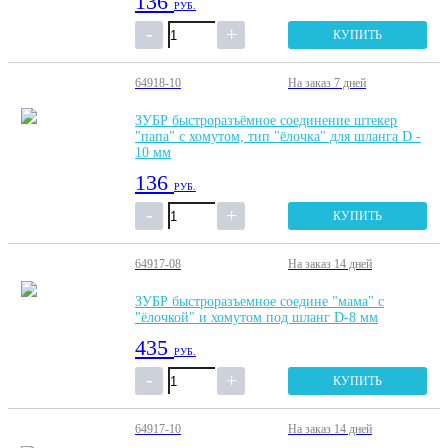
136
РУБ.
КУПИТЬ
64918-10
На заказ
7 дней
ЗУБР быстроразъёмное соединение штекер
"папа" с хомутом, тип "ёлочка" для шланга D -
10 мм
136
РУБ.
КУПИТЬ
64917-08
На заказ
14 дней
ЗУБР быстроразъемное соедине "мама" с
"ёлочкой" и хомутом под шланг D-8 мм
435
РУБ.
КУПИТЬ
64917-10
На заказ
14 дней