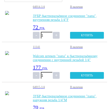
64914-1/4
В наличии
ЗУБР быстроразъёмное соединение "папа",
внутренняя резьба 1/4"F
72
РУБ.
КУПИТЬ
11141
В наличии
Walcom штекер "папа" к быстроразъёмному
соединению с внутренней резьбой 1/4"
177
РУБ.
КУПИТЬ
64915-1/4
В наличии
ЗУБР быстроразъёмное соединение "папа",
наружняя резьба 1/4"M
70
РУБ.