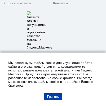
Вопросы и ответы
Контакты
© 2021 Интернет-магазин «KustomShop»
всё для покраски авто и не только!
Мы используем файлы cookie для улучшения работы
Карта сайта
сайта и его взаимодействия с пользователями (с
использованием пользовательской аналитики Яндекс
Полная версия сайта
Метрика). Продолжая просматривать этот сайт, Вы
разрешаете использование cookie-файлов. Вы всегда
можете отключить файлы cookie в настройках Вашего
браузера.
Принять