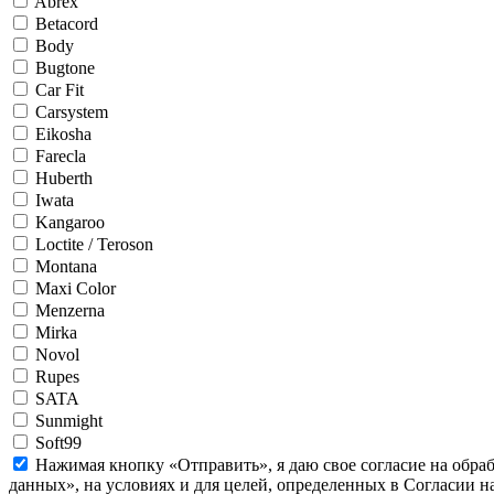
Abrex
Betacord
Body
Bugtone
Car Fit
Carsystem
Eikosha
Farecla
Huberth
Iwata
Kangaroo
Loctite / Teroson
Montana
Maxi Color
Menzerna
Mirka
Novol
Rupes
SATA
Sunmight
Soft99
Нажимая кнопку «Отправить», я даю свое согласие на обра
данных», на условиях и для целей, определенных в Согласии 