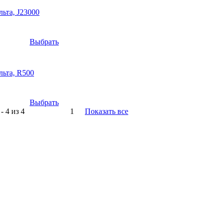
ьта, J23000
Выбрать
льта, R500
Выбрать
- 4 из 4
1
Показать все