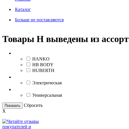
Каталог
Больше не поставляются
Товары H выведены из ассор
Бренд
HANKO
HB BODY
HUBERTH
Тип питания
Электрическая
Вид шпатлевки
Универсальная
Сбросить
Показать
X