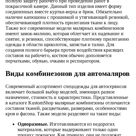
полную защиту рабочего при проведении работ в
покрасочной камере. Данный тип изделия имеет форму
соединенных вместе куртки-верха и брюк. Обязательно
наличие капюшона с прошивкой и утягивающей резинкой,
обеспечивающей плотность прилегания ткани к лицу.
Также все современные модели малярных комбинезонов
имеют замок-молнию, которая облегчает их надевание и
снятие, и резинки, способствующие плотному прилеганию
одежды в области щиколоток, запястья и талии. Для
создания полного барьера против воздействия красящих
составов на рабочего, костюм обычно дополняется
перчатками, обувью, очками и респиратором.
Виды комбинезонов для автомаляров
Современный ассортимент спецодежды для автосервисов
включает большой выбор моделей, имеющих разное
назначение, стоимость и характеристики. Представленные
в каталоге KustomShop малярные комбинезоны отличаются
составом тканей, расцветками, размерами, особенностями
кроя и фасона. Также модели разделяют на такие виды:
Одноразовые.
Изготавливаются из недорогих
материалов, которые выдерживают только один
процесс покраски.
Как правило, они не подлежат