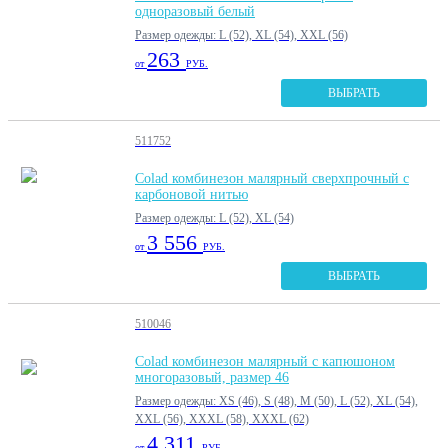
одноразовый белый
Размер одежды: L (52), XL (54), XXL (56)
263
от
РУБ.
ВЫБРАТЬ
511752
Colad комбинезон малярный сверхпрочный с
карбоновой нитью
Размер одежды: L (52), XL (54)
3 556
от
РУБ.
ВЫБРАТЬ
510046
Colad комбинезон малярный с капюшоном
многоразовый, размер 46
Размер одежды: XS (46), S (48), M (50), L (52), XL (54),
XXL (56), XXXL (58), XXXL (62)
4 311
от
РУБ.