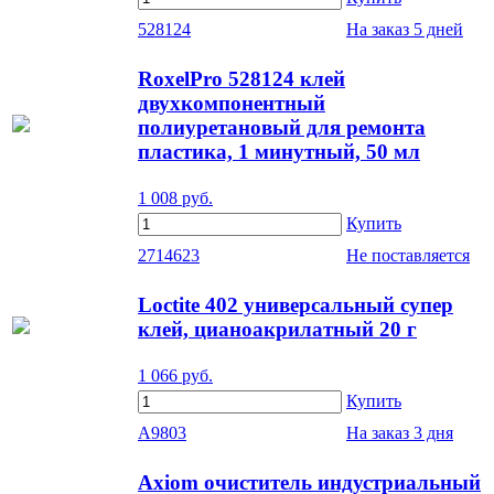
528124
На заказ
5 дней
RoxelPro 528124 клей
двухкомпонентный
полиуретановый для ремонта
пластика, 1 минутный, 50 мл
1 008
руб.
Купить
2714623
Не поставляется
Loctite 402 универсальный супер
клей, цианоакрилатный 20 г
1 066
руб.
Купить
A9803
На заказ
3 дня
Axiom очиститель индустриальный