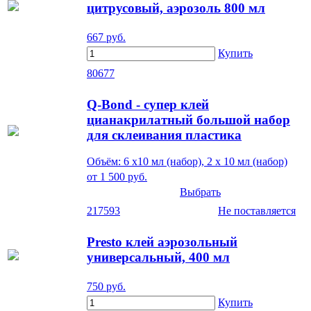
цитрусовый, аэрозоль 800 мл
667
руб.
Купить
80677
Q-Bond - супер клей
цианакрилатный большой набор
для склеивания пластика
Объём: 6 х10 мл (набор), 2 х 10 мл (набор)
от
1 500
руб.
Выбрать
217593
Не поставляется
Presto клей аэрозольный
универсальный, 400 мл
750
руб.
Купить