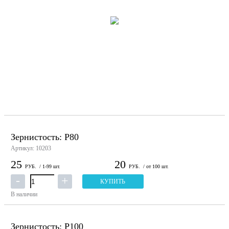
Зернистость: P80
Артикул: 10203
25
20
РУБ.
/ 1-99 шт.
РУБ.
/ от 100 шт.
КУПИТЬ
В наличии
Зернистость: P100