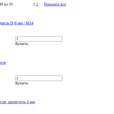
30 из 35
1
2
Показать все
дрель D-8 мм / М14
Купить
 отв
Купить
угов, шпиндель 6 мм