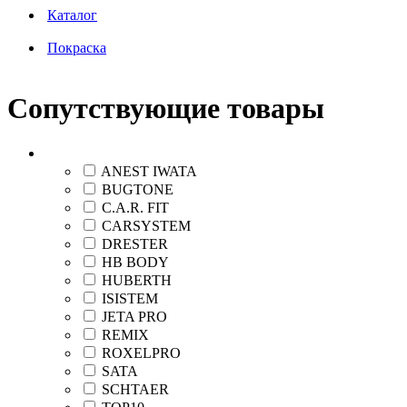
Каталог
Покраска
Сопутствующие товары
Бренд
ANEST IWATA
BUGTONE
C.A.R. FIT
CARSYSTEM
DRESTER
HB BODY
HUBERTH
ISISTEM
JETA PRO
REMIX
ROXELPRO
SATA
SCHTAER