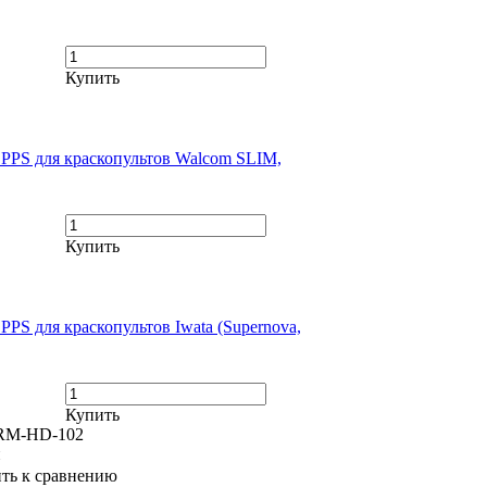
Купить
 PPS для краскопультов Walcom SLIM,
Купить
PS для краскопультов Iwata (Supernova,
Купить
 RM-HD-102
и
ть к сравнению