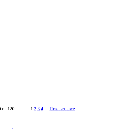
0 из 120
1
2
3
4
Показать все