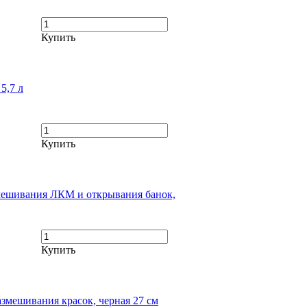
Купить
5,7 л
Купить
мешивания ЛКМ и открывания банок,
Купить
азмешивания красок, черная 27 см