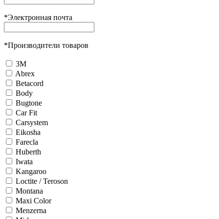
*
Электронная почта
*
Производители товаров
3М
Abrex
Betacord
Body
Bugtone
Car Fit
Carsystem
Eikosha
Farecla
Huberth
Iwata
Kangaroo
Loctite / Teroson
Montana
Maxi Color
Menzerna