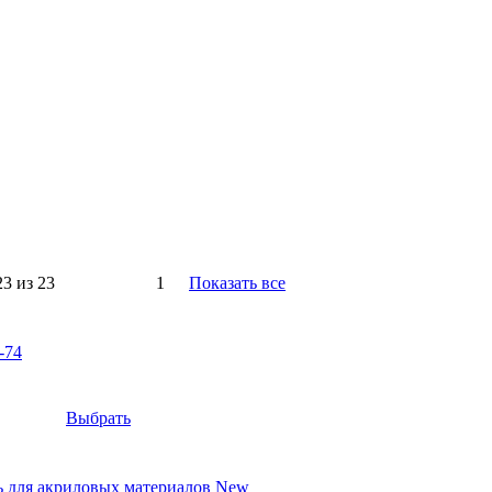
23 из 23
1
Показать все
-74
Выбрать
ль для акриловых материалов New