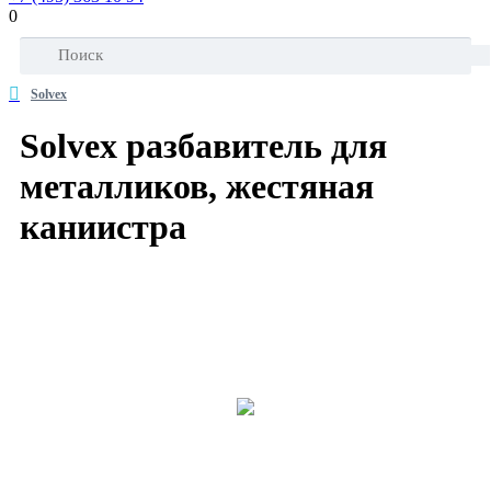
0
Solvex
Solvex разбавитель для
металликов, жестяная
каниистра