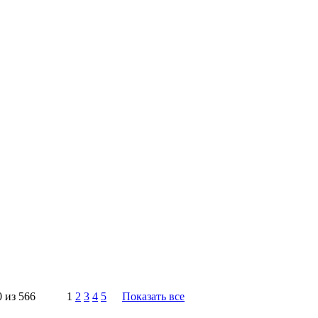
0 из 566
1
2
3
4
5
Показать все