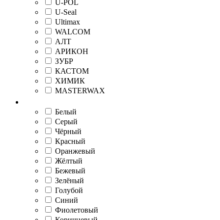
U-POL
U-Seal
Ultimax
WALCOM
АЛТ
АРИКОН
ЗУБР
КАСТОМ
ХИМИК
MASTERWAX
Цвет (группа)
Белый
Серый
Чёрный
Красный
Оранжевый
Жёлтый
Бежевый
Зелёный
Голубой
Синий
Фиолетовый
Коричневый