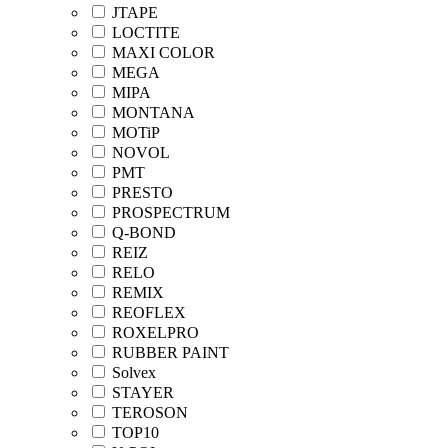
JTAPE
LOCTITE
MAXI COLOR
MEGA
MIPA
MONTANA
MOTiP
NOVOL
PMT
PRESTO
PROSPECTRUM
Q-BOND
REIZ
RELO
REMIX
REOFLEX
ROXELPRO
RUBBER PAINT
Solvex
STAYER
TEROSON
TOP10