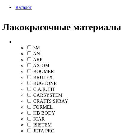
Каталог
Лакокрасочные материалы
Бренд
3M
ANI
ARP
AXIOM
BOOMER
BRULEX
BUGTONE
C.A.R. FIT
CARSYSTEM
CRAFTS SPRAY
FORMEL
HB BODY
ICAR
ISISTEM
JETA PRO