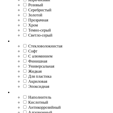
Розовый
Серебристый
Золотой
Прозрачная
Хром
Темно-серый
Светло-серый
Вид шпатлевки
Стекловолокнистая
Софт
С алюминием
Финишная
Универсальная
Жидкая
Для пластика
Акриловая
Эпоксидная
Вид грунта
Наполнитель
Кислотный
Антикоррозийный
Адгезионный