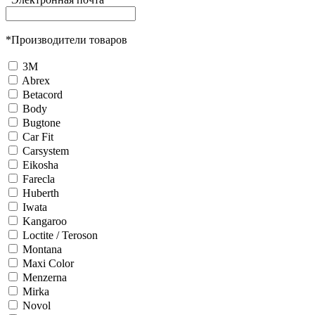
*
Производители товаров
3М
Abrex
Betacord
Body
Bugtone
Car Fit
Carsystem
Eikosha
Farecla
Huberth
Iwata
Kangaroo
Loctite / Teroson
Montana
Maxi Color
Menzerna
Mirka
Novol