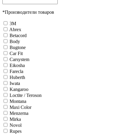
*
Производители товаров
3М
Abrex
Betacord
Body
Bugtone
Car Fit
Carsystem
Eikosha
Farecla
Huberth
Iwata
Kangaroo
Loctite / Teroson
Montana
Maxi Color
Menzerna
Mirka
Novol
Rupes