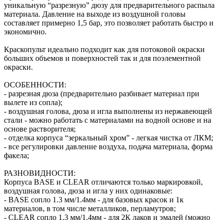
уникальную “разрезную” дюзу для предварительного распыла
материала. Давление на выходе из воздушной головы
составляет примерно 1,5 бар, это позволяет работать быстро и
экономично.
Краскопульт идеально подходит как для потоковой окраски
больших объемов и поверхностей так и для поэлементной
окраски.
ОСОБЕННОСТИ:
- разрезная дюза (предварительно разбивает материал при
вылете из сопла);
- воздушная голова, дюза и игла выполнены из нержавеющей
стали - можно работать с материалами на водной основе и на
основе растворителя;
- отделка корпуса “зеркальный хром” - легкая чистка от ЛКМ;
- все регулировки давление воздуха, подача материала, форма
факела;
РАЗНОВИДНОСТИ:
Корпуса BASE и CLEAR отличаются только маркировкой,
воздушная голова, дюза и игла у них одинаковые:
- BASE сопло 1.3 мм/1.4мм - для базовых красок и 1к
материалов, в том числе металликов, перламутров;
- CLEAR сопло 1.3 мм/1.4мм - для 2К лаков и эмалей (можно