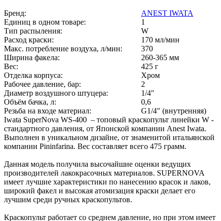
Бренд:
ANEST IWATA
Единиц в одном товаре:
1
Тип распыления:
W
Расход краски:
170 мл/мин
Макс. потребление воздуха, л/мин:
370
Ширина факела:
260-365 мм
Вес:
425 г
Отделка корпуса:
Хром
Рабочее давление, бар:
2
Диаметр воздушного штуцера:
1/4"
Объём бачка, л:
0,6
Резьба на входе материал:
G1/4" (внутренняя)
Iwata SuperNova WS-400 – топовый краскопульт линейки W -
стандартного давления, от Японской компании Anest Iwata.
Выполнен в уникальном дизайне, от знаменитой итальянской
компании Pininfarina. Вес составляет всего 475 грамм.
Данная модель получила высочайшие оценки ведущих
производителей лакокрасочных материалов. SUPERNOVA
имеет лучшие характеристики по нанесению красок и лаков,
широкий факел и высокая атомизация краски делает его
лучшим среди ручных краскопультов.
Краскопульт работает со среднем давление, но при этом имеет