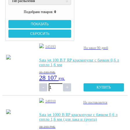
Тип распыления
Подобрано товаров:
0
145193
На заказ
90 дней
Sata jet 100 B F RP краскопульт с бачком 0,6 л
сопло 1,6 мм
31 230
РУБ.
28 107
РУБ.
КУПИТЬ
149310
Не поставляется
Sata jet 1000 B RP краскопульт с бачком 0,6 л
сопло 1,6 мм (для лака и грунта)
38 250
РУБ.