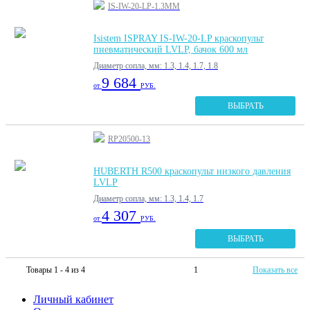
IS-IW-20-LP-1.3MM
Isistem ISPRAY IS-IW-20-LP краскопульт
пневматический LVLP, бачок 600 мл
Диаметр сопла, мм: 1.3, 1.4, 1.7, 1.8
9 684
от
РУБ.
ВЫБРАТЬ
RP20500-13
HUBERTH R500 краскопульт низкого давления
LVLP
Диаметр сопла, мм: 1.3, 1.4, 1.7
4 307
от
РУБ.
ВЫБРАТЬ
Товары 1 - 4 из 4
1
Показать все
Личный кабинет