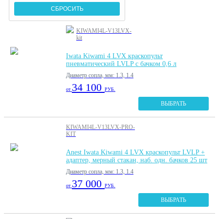
KIWAMI4L-V13LVX-
kit
Iwata Kiwami 4 LVX краскопульт
пневматический LVLP с бачком 0,6 л
Диаметр сопла, мм: 1.3, 1.4
34 100
от
РУБ.
ВЫБРАТЬ
KIWAMI4L-V13LVX-PRO-
KIT
Anest Iwata Kiwami 4 LVX краскопульт LVLP +
адаптер, мерный стакан, наб. одн. бачков 25 шт
Диаметр сопла, мм: 1.3, 1.4
37 000
от
РУБ.
ВЫБРАТЬ