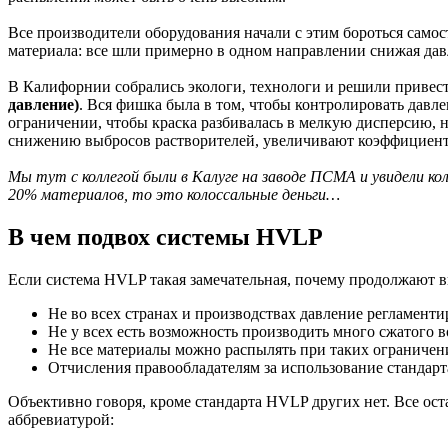
Все производители оборудования начали с этим бороться само
материала: все шли примерно в одном направлении снижая давл
В Калифорнии собрались экологи, технологи и решили привести
давление)
. Вся фишка была в том, чтобы контролировать давле
ограничении, чтобы краска разбивалась в мелкую дисперсию, н
снижению выбросов растворителей, увеличивают коэффициент 
Мы тут с коллегой были в Калуге на заводе ПСМА и увидели ко
20% материалов, то это колоссальные деньги…
В чем подвох системы HVLP
Если система HVLP такая замечательная, почему продолжают в
Не во всех странах и производствах давление регламенти
Не у всех есть возможность производить много сжатого в
Не все материалы можно распылять при таких ограничен
Отчисления правообладателям за использование стандарт
Объективно говоря, кроме стандарта HVLP других нет. Все ост
аббревиатурой: