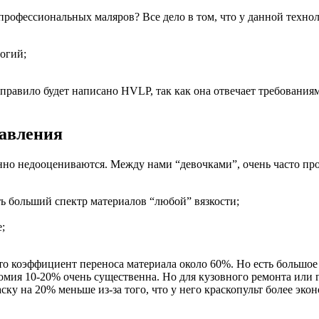
рофессиональных маляров? Все дело в том, что у данной технол
огий;
равило будет написано HVLP, так как она отвечает требованиям 0
давления
енно недооцениваются. Между нами “девочками”, очень часто п
ь больший спектр материалов “любой” вязкости;
;
это коэффициент переноса материала около 60%. Но есть большое
мия 10-20% очень существенна. Но для кузовного ремонта или г
ску на 20% меньше из-за того, что у него краскопульт более экон