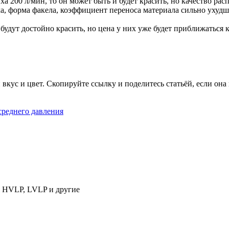
ха 200 л/мин, то он может быть и будет красить, но качество ра
уха, форма факела, коэффициент переноса материала сильно ухудш
 будут достойно красить, но цена у них уже будет приближаться
кус и цвет. Скопируйте ссылку и поделитесь статьёй, если она в
среднего давления
я HVLP, LVLP и другие