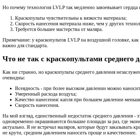
Но почему технология LVLP так медленно завоевывает сердца п
Краскопульты чувствительны к вязкости материала;
Скорость нанесения материала ниже, чем у других технол
Требуется большее мастерства от маляра.
Примечание: у краскопультов LVLP на воздушной головке, как п
важно для стандарта.
Что не так с краскопультами среднего 
Как ни странно, но краскопульты среднего давления незаслуж
очевидны:
Всеядность - при более высоком давлении можно наносит
Умеренный расхода воздуха;
Качество нанесения: капля при большем давлении меньше
Скорость нанесения.
На мой взгляд, единственный недостаток среднего давления - 
одновременно окрашиваются большие площади за раз, где эконо
актуально. Я не встречал маляров, которые будут заказывать кра
не крути, средним давлением наносить проще и качественнее.