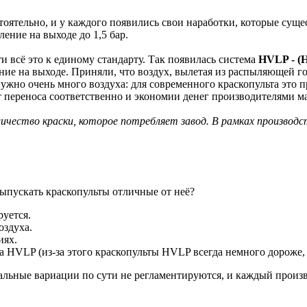
стоятельно, и у каждого появились свои наработки, которые су
ение на выходе до 1,5 бар.
 всё это к единому стандарту. Так появилась система
HVLP
- (
ние на выходе. Приняли, что воздух, вылетая из распыляющей го
ужно очень много воздуха: для современного краскопульта это 
переноса соответственно и экономии денег производителями ма
личество краски, которое потребляет завод. В рамках производс
ыпускать краскопульты отличные от неё?
руется.
оздуха.
иях.
а HVLP (из-за этого краскопульты HVLP всегда немного дороже,
альные вариации по сути не регламентируются, и каждый произв