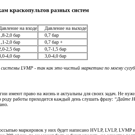
ам краскопультов разных систем
вление на входе
Давление на выходе
8-2,0 бар
0,7 бар
1-2,0 бар
0,7 бар +
0-2,5 бар
0,7-1,5 бар
0-4,0 бар
3,0-4,0 бар
 системы LVMP - так как это чистый маркетинг по моему сугуб
огии имеют право на жизнь и актуальны для своих задач. Не нужн
о роду работы приходится каждый день слушать фразу:
“Дайте HV
ано.
россыпью маркировок у них будет написано HVLP, LVLP, LVMP и