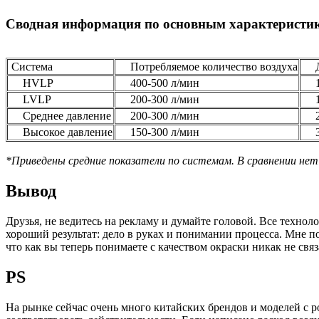
Сводная информация по основным характеристик
Система
Потребляемое количество воздуха
Да
HVLP
400-500 л/мин
1,
LVLP
200-300 л/мин
1,
Среднее давление
200-300 л/мин
2,
Высокое давление
150-300 л/мин
3,
*Приведены средние показатели по системам. В сравнении нет
Вывод
Друзья, не ведитесь на рекламу и думайте головой. Все технол
хороший результат: дело в руках и понимании процесса. Мне п
что как вы теперь понимаете с качеством окраски никак не связ
PS
На рынке сейчас очень много китайских брендов и моделей с 