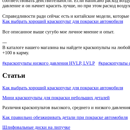
соответствовать действительности. Если написано расход возду
давление и он начнет красить лучше, но при этом расход возд
Справедливости ради сейчас есть и китайские модели, которые
Как выбрать хороший краскопульт для покраски автомобиля
Все описанное выше сугубо мое личное мнение и опыт.
---
В каталоге нашего магазина вы найдете краскопульты на любой в
+100 в карму.
#краскопульты низкого давления HVLP, LVLP
#краскопульты 
Статьи
Как выбрать хороший краскопульт для покраски автомобиля
Мини краскопульты для покраски небольших деталей
Различия краскопультов высокого, среднего и низкого давлени
Как правильно обезжиривать детали при покраске автомобиля
Шлифовальные диски на липучке