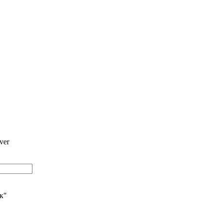
ver
ик"