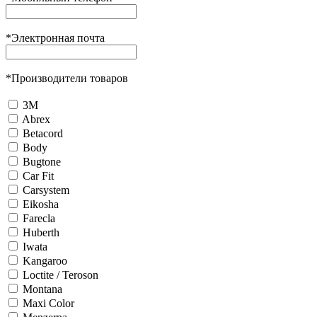
*
Электронная почта
*
Производители товаров
3М
Abrex
Betacord
Body
Bugtone
Car Fit
Carsystem
Eikosha
Farecla
Huberth
Iwata
Kangaroo
Loctite / Teroson
Montana
Maxi Color