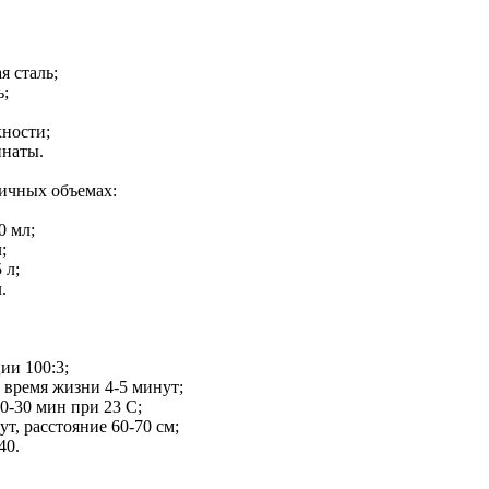
я сталь;
ь;
хности;
инаты.
ичных объемах:
0 мл;
;
 л;
.
ии 100:3;
 время жизни 4-5 минут;
0-30 мин при 23 С;
ут, расстояние 60-70 см;
40.