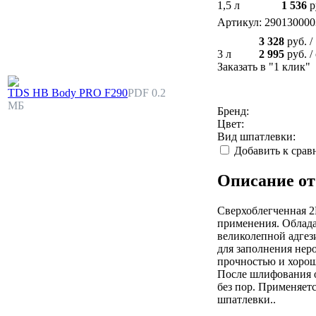
1,5 л
1 536
р
Артикул: 290130000
3 328
руб.
/
3 л
2 995
руб.
/
Заказать в "1 клик"
TDS HB Body PRO F290
PDF 0.2
МБ
Бренд:
Цвет:
Вид шпатлевки:
Добавить к сра
Описание от
Сверхоблегченная 
применения. Облада
великолепной адгез
для заполнения нер
прочностью и хорош
После шлифования о
без пор. Применяет
шпатлевки..