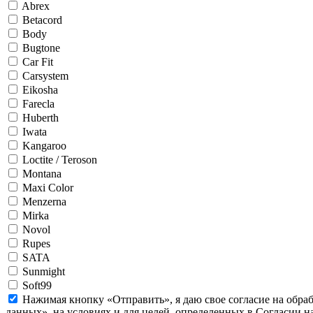
Abrex
Betacord
Body
Bugtone
Car Fit
Carsystem
Eikosha
Farecla
Huberth
Iwata
Kangaroo
Loctite / Teroson
Montana
Maxi Color
Menzerna
Mirka
Novol
Rupes
SATA
Sunmight
Soft99
Нажимая кнопку «Отправить», я даю свое согласие на обра
данных», на условиях и для целей, определенных в Согласии 