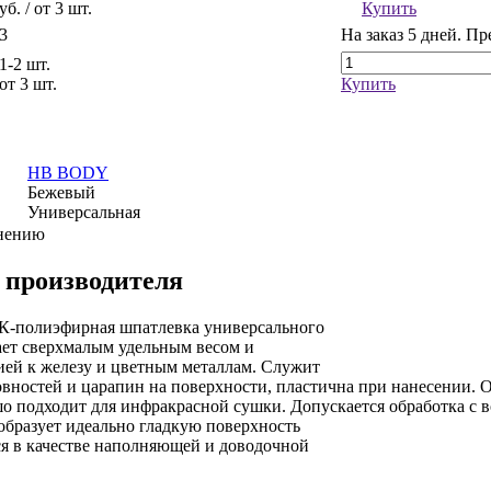
уб.
/ от 3 шт.
Купить
3
На заказ
5 дней. Пр
 1-2 шт.
 от 3 шт.
Купить
HB BODY
Бежевый
Универсальная
внению
 производителя
2К-полиэфирная шпатлевка универсального
ет сверхмалым удельным весом и
ией к железу и цветным металлам. Служит
овностей и царапин на поверхности, пластична при нанесении. 
о подходит для инфракрасной сушки. Допускается обработка с в
бразует идеально гладкую поверхность
ся в качестве наполняющей и доводочной