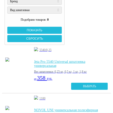
Бренд
Вид шпатлевки
Подобрано товаров:
0
5540/0,25
Jeta Pro 5540 Universal шпатлевка
универсальная
Вес шпатлевки: 0,25 кг, 0,5 кг, 1 кг, 1,8 кг
358
от
РУБ.
ВЫБРАТЬ
1100
NOVOL UNI универсальная полиэфирная