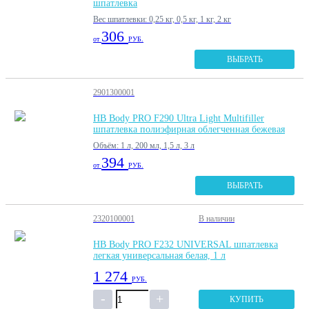
шпатлевка
Вес шпатлевки: 0,25 кг, 0,5 кг, 1 кг, 2 кг
306
от
РУБ.
ВЫБРАТЬ
2901300001
HB Body PRO F290 Ultra Light Multifiller
шпатлевка полиэфирная облегченная бежевая
Объём: 1 л, 200 мл, 1,5 л, 3 л
394
от
РУБ.
ВЫБРАТЬ
2320100001
В наличии
HB Body PRO F232 UNIVERSAL шпатлевка
легкая универсальная белая, 1 л
1 274
РУБ.
КУПИТЬ