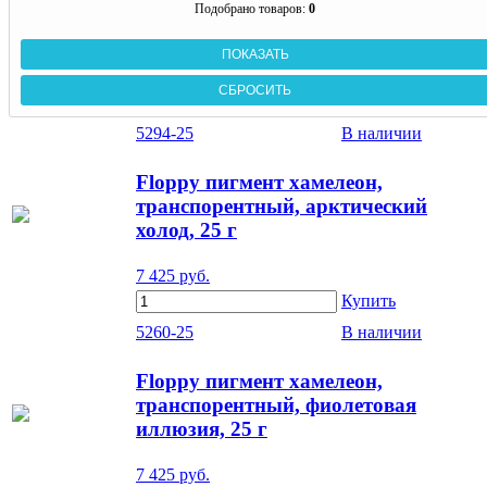
Подобрано товаров:
0
5294-25
В наличии
Floppy пигмент хамелеон,
транспорентный, арктический
холод, 25 г
7 425
руб.
Купить
5260-25
В наличии
Floppy пигмент хамелеон,
транспорентный, фиолетовая
иллюзия, 25 г
7 425
руб.