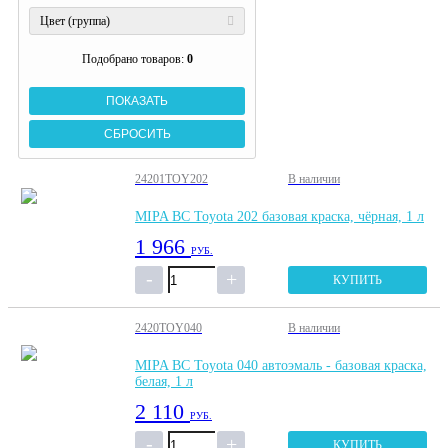
Цвет (группа)
Подобрано товаров:
0
24201TOY202
В наличии
MIPA BC Toyota 202 базовая краска, чёрная, 1 л
1 966
РУБ.
КУПИТЬ
2420TOY040
В наличии
MIPA BC Toyota 040 автоэмаль - базовая краска,
белая, 1 л
2 110
РУБ.
КУПИТЬ