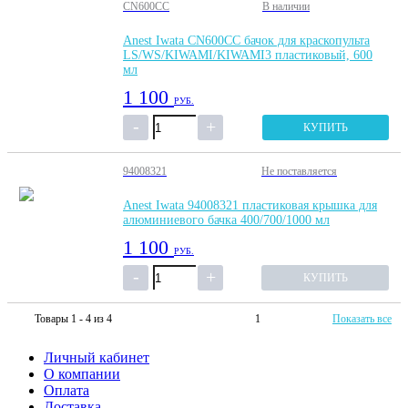
CN600CC
В наличии
Anest Iwata CN600CC бачок для краскопульта
LS/WS/KIWAMI/KIWAMI3 пластиковый, 600
мл
1 100
РУБ.
КУПИТЬ
94008321
Не поставляется
Anest Iwata 94008321 пластиковая крышка для
алюминиевого бачка 400/700/1000 мл
1 100
РУБ.
КУПИТЬ
Товары 1 - 4 из 4
1
Показать все
Личный кабинет
О компании
Оплата
Доставка