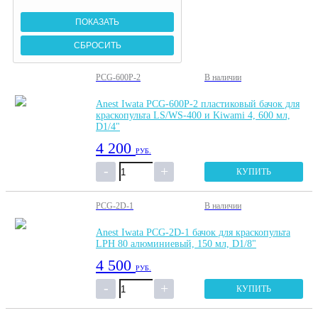
PCG-600P-2
В наличии
Anest Iwata PCG-600P-2 пластиковый бачок для
краскопульта LS/WS-400 и Kiwami 4, 600 мл,
D1/4"
4 200
РУБ.
КУПИТЬ
PCG-2D-1
В наличии
Anest Iwata PCG-2D-1 бачок для краскопульта
LPH 80 алюминиевый, 150 мл, D1/8"
4 500
РУБ.
КУПИТЬ