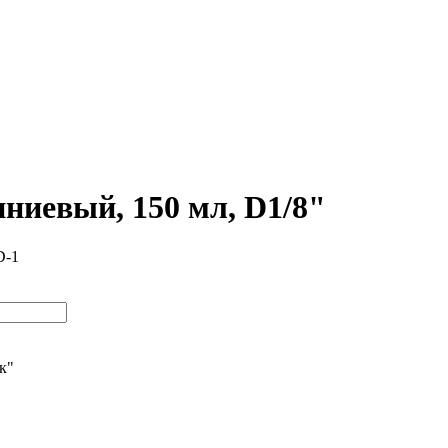
ниевый, 150 мл, D1/8"
D-1
ик"