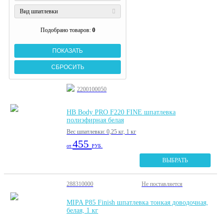
Вид шпатлевки
Подобрано товаров:
0
2200100050
HB Body PRO F220 FINE шпатлевка
полиэфирная белая
Вес шпатлевки: 0,25 кг, 1 кг
455
от
РУБ.
ВЫБРАТЬ
288310000
Не поставляется
MIPA P85 Finish шпатлевка тонкая доводочная,
белая, 1 кг