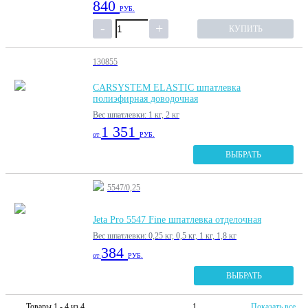
840
РУБ.
КУПИТЬ
130855
CARSYSTEM ELASTIC шпатлевка
полиэфирная доводочная
Вес шпатлевки: 1 кг, 2 кг
1 351
от
РУБ.
ВЫБРАТЬ
5547/0,25
Jeta Pro 5547 Fine шпатлевка отделочная
Вес шпатлевки: 0,25 кг, 0,5 кг, 1 кг, 1,8 кг
384
от
РУБ.
ВЫБРАТЬ
Товары 1 - 4 из 4
1
Показать все