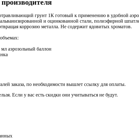
 производителя
травливающий грунт 1К готовый к применению в удобной аэроз
гальванизированной и оцинкованной стали, полиэфирной шпатле
твращая коррозию металла. Не содержит ядовитых хроматов.
 объемах:
0 мл аэрозольный баллон
анка
талей заказа, по необходимости вышлет ссылку для оплаты.
льзя. Если у вас есть скидки они учитываться не будут.
данных