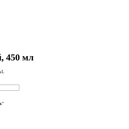
, 450 мл
AL
ик"