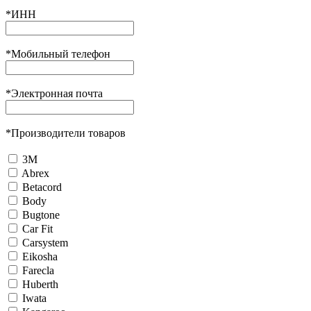
*
ИНН
*
Мобильный телефон
*
Электронная почта
*
Производители товаров
3М
Abrex
Betacord
Body
Bugtone
Car Fit
Carsystem
Eikosha
Farecla
Huberth
Iwata