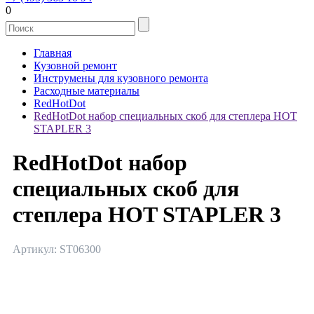
0
Главная
Кузовной ремонт
Инструмены для кузовного ремонта
Расходные материалы
RedHotDot
RedHotDot набор специальных скоб для степлера HOT
STAPLER 3
RedHotDot набор
специальных скоб для
степлера HOT STAPLER 3
Артикул: ST06300