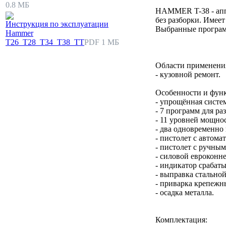
0.8 МБ
HAMMER T-38 - аппа
без разборки. Имеет
Инструкция по эксплуатации
Выбранные программ
Hammer
T26_T28_T34_T38_TT
PDF 1 МБ
Области применени
- кузовной ремонт.
Особенности и фун
- упрощённая сист
- 7 программ для ра
- 11 уровней мощно
- два одновременно
- пистолет с автом
- пистолет с ручным
- силовой евроконн
- индикатор срабат
- выправка стально
- приварка крепежны
- осадка металла.
Комплектация: