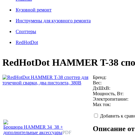
Кузовной ремонт
Инструмены для кузовного ремонта
Споттеры
RedHotDot
RedHotDot HAMMER T-38 спотт
Бренд:
Вес:
ДхШхВ:
Мощность, Вт:
Электропитание:
Max ток:
Добавить к сра
Брошюра HAMMER 34_38 +
Описание от
дополнительные аксессуары
PDF