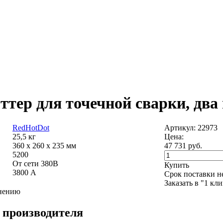
ер для точечной сварки, два 
RedHotDot
Артикул: 22973
25,5 кг
Цена:
360 х 260 х 235 мм
47 731
руб.
5200
От сети 380В
Купить
3800 А
Срок поставки н
Заказать в "1 кл
внению
 производителя