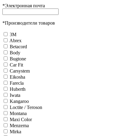
*
Электронная почта
*
Производители товаров
3М
Abrex
Betacord
Body
Bugtone
Car Fit
Carsystem
Eikosha
Farecla
Huberth
Iwata
Kangaroo
Loctite / Teroson
Montana
Maxi Color
Menzerna
Mirka