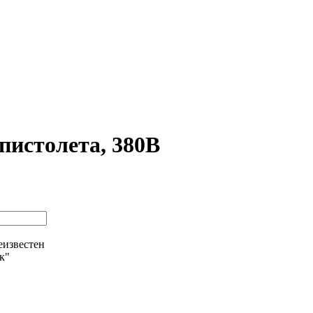
пистолета, 380В
еизвестен
ик"