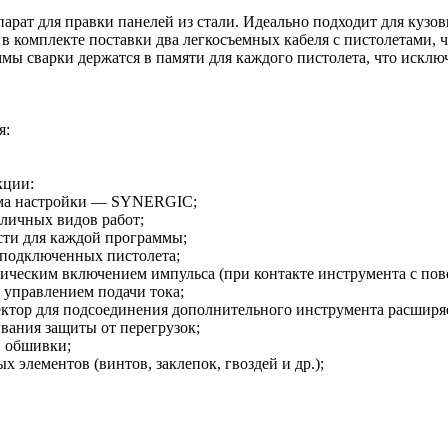
рат для правки панелей из стали. Идеально подходит для кузо
 в комплекте поставки два легкосъемных кабеля с пистолетами,
ы сварки держатся в памяти для каждого пистолета, что исклю
я:
кции:
ема настройки — SYNERGIC;
зличных видов работ;
сти для каждой программы;
 подключенных пистолета;
атическим включением импульса (при контакте инструмента с пов
 управлением подачи тока;
ектор для подсоединения дополнительного инструмента расширя
ывания защиты от перегрузок;
й обшивки;
х элементов (винтов, заклепок, гвоздей и др.);