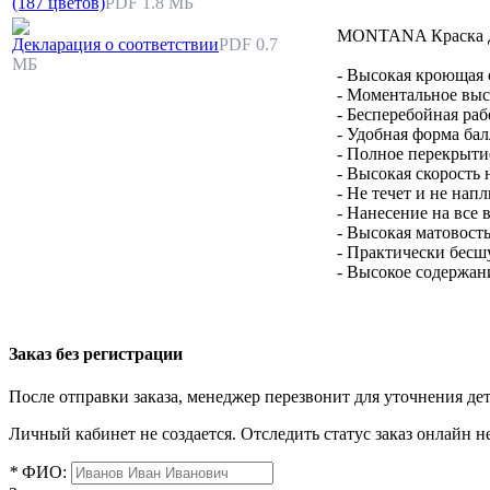
(187 цветов)
PDF 1.8 МБ
MONTANA Краска дл
Декларация о соответствии
PDF 0.7
МБ
- Высокая кроющая 
- Моментальное вы
- Бесперебойная раб
- Удобная форма ба
- Полное перекрытие
- Высокая скорость 
- Не течет и не нап
- Нанесение на все
- Высокая матовост
- Практически бесш
- Высокое содержа
Заказ без регистрации
После отправки заказа, менеджер перезвонит для уточнения де
Личный кабинет не создается. Отследить статус заказ онлайн не
*
ФИО: