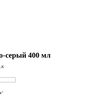
о-серый 400 мл
BLK
ик"