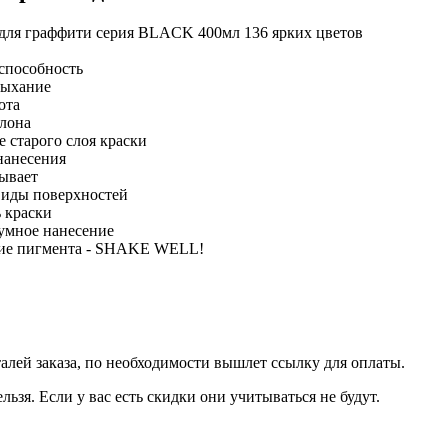
я граффити серия BLACK 400мл 136 ярких цветов
способность
сыхание
ота
ллона
 старого слоя краски
нанесения
лывает
 виды поверхностей
ь краски
умное нанесение
ние пигмента - SHAKE WELL!
талей заказа, по необходимости вышлет ссылку для оплаты.
льзя. Если у вас есть скидки они учитываться не будут.