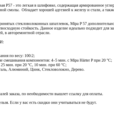
ая P57 - это легкая в шлифовке, содержащая армированное угле
ной смолы. Обладает хорошей адгезией к железу и стали, а так
ринятых стекловолоконных шпатлевок, Mipa P 57 дополнительно
восходную стойкость. Данное изделие идеально подходит для з
й, в авторемонтной отрасли.
И:
ния по весу: 100:2;
ле смешивания компонентов: 4–5 мин. с Mipa Härter P при 20 °C;
25 мин. при 20 °C, 10 мин. при 60 °C;
 Сталь, Алюминий, Цинк, Стекловолокно, Дерево.
талей заказа, по необходимости вышлет ссылку для оплаты.
льзя. Если у вас есть скидки они учитываться не будут.