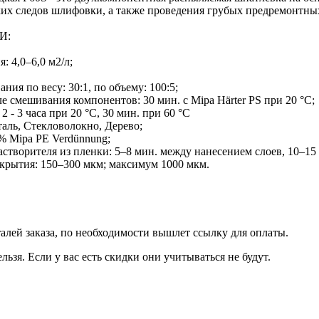
ких следов шлифовки, а также проведения грубых предремонтных
И:
я: 4,0–6,0 м2/л;
ния по весу: 30:1, по объему: 100:5;
ле смешивания компонентов: 30 мин. с Mipa Härter PS при 20 °C;
2 - 3 часа при 20 °C, 30 мин. при 60 °C
Сталь, Стекловолокно, Дерево;
 % Mipa PE Verdünnung;
астворителя из пленки: 5–8 мин. между нанесением слоев, 10–15
окрытия: 150–300 мкм; максимум 1000 мкм.
талей заказа, по необходимости вышлет ссылку для оплаты.
льзя. Если у вас есть скидки они учитываться не будут.