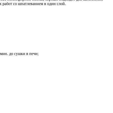
 работ со шпатлеванием в один слой.
 мин. до сушки в печи;