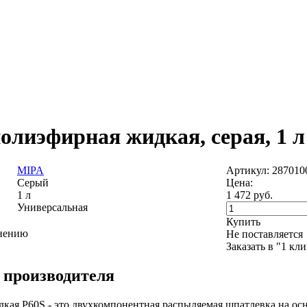
олиэфирная жидкая, серая, 1 л
MIPA
Артикул: 287010
Серый
Цена:
1 л
1 472
руб.
Универсальная
Купить
внению
Не поставляется
Заказать в "1 кл
 производителя
кая P60S - это двухкомпонентная распыляемая шпатлевка на ос