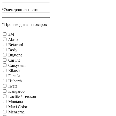
*
Электронная почта
*
Производители товаров
3М
Abrex
Betacord
Body
Bugtone
Car Fit
Carsystem
Eikosha
Farecla
Huberth
Iwata
Kangaroo
Loctite / Teroson
Montana
Maxi Color
Menzerna