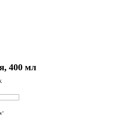
я, 400 мл
X
ик"