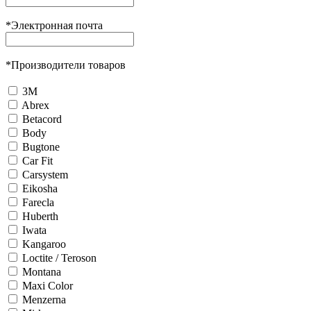
*
Электронная почта
*
Производители товаров
3М
Abrex
Betacord
Body
Bugtone
Car Fit
Carsystem
Eikosha
Farecla
Huberth
Iwata
Kangaroo
Loctite / Teroson
Montana
Maxi Color
Menzerna