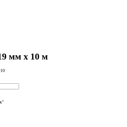
19 мм х 10 м
910
ик"