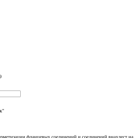
9
ик"
герметизации фланцевых соединений и соединений внахлест на