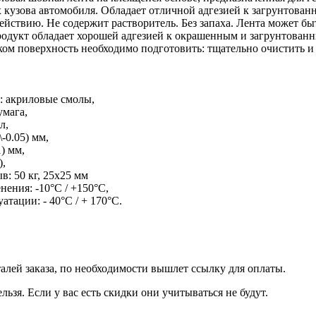
х кузова автомобиля. Обладает отличной адгезией к загрунтован
ействию. Не содержит растворитель. Без запаха. Лента может б
родукт обладает хорошей адгезией к окрашенным и загрунтованн
ом поверхность необходимо подготовить: тщательно очистить и
а: акриловые смолы,
умага,
л,
\-0.05) мм,
1) мм,
),
в: 50 кг, 25х25 мм
нения: -10°C / +150°C,
атации: - 40°C / + 170°C.
талей заказа, по необходимости вышлет ссылку для оплаты.
льзя. Если у вас есть скидки они учитываться не будут.