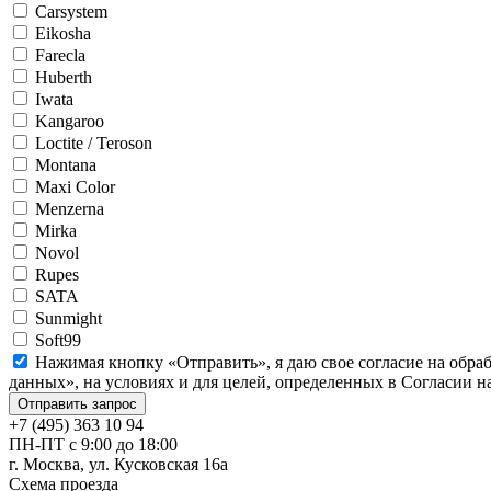
Carsystem
Eikosha
Farecla
Huberth
Iwata
Kangaroo
Loctite / Teroson
Montana
Maxi Color
Menzerna
Mirka
Novol
Rupes
SATA
Sunmight
Soft99
Нажимая кнопку «Отправить», я даю свое согласие на обра
данных», на условиях и для целей, определенных в Согласии 
+7 (495) 363 10 94
ПН-ПТ с 9:00 до 18:00
г. Москва, ул. Кусковская 16а
Схема проезда