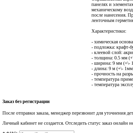
панелях и элемента
механическому возд
после нанесения. П
ленточным герметик
Характеристики:
- химическая основ
- подложка: крафт-б
- клеевой слой: акри
- толщина: 0.5 мм (+
- ширина: 9 мм (+\- 
- длина: 9 м (+\- 1мм
- прочность на разры
- температура приме
- температура эксплу
Заказ без регистрации
После отправки заказа, менеджер перезвонит для уточнения де
Личный кабинет не создается. Отследить статус заказ онлайн не