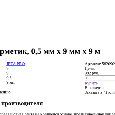
рметик, 0,5 мм х 9 мм х 9 м
JETA PRO
Артикул: 582090
9
Цена:
9
982
руб.
0,5
9 мм
Купить
В наличии
внению
Заказать в "1 кл
 производителя
овая шовная лента на клеящейся основе, предназначенная для 