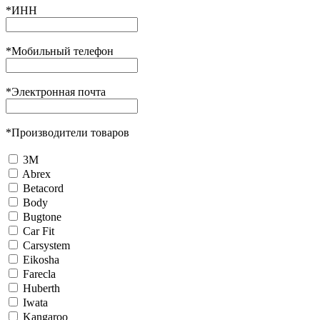
*
ИНН
*
Мобильный телефон
*
Электронная почта
*
Производители товаров
3М
Abrex
Betacord
Body
Bugtone
Car Fit
Carsystem
Eikosha
Farecla
Huberth
Iwata
Kangaroo