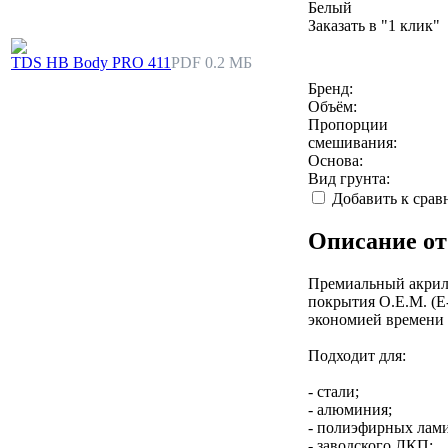
Белый
Заказать в "1 клик"
TDS HB Body PRO 411
PDF 0.2 МБ
Бренд:
Объём:
Пропорции
смешивания:
Основа:
Вид грунта:
Добавить к сра
Описание от
Премиальный акрило
покрытия O.E.M. (E
экономией времени 
Подходит для:
- стали;
- алюминия;
- полиэфирных лами
- заводского ЛКП;