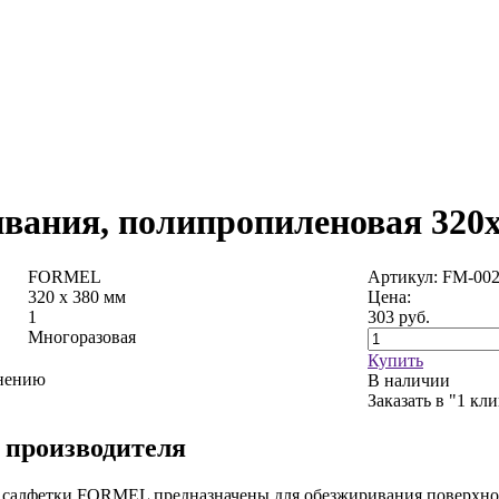
ивания, полипропиленовая 320х
FORMEL
Артикул: FM-00
320 х 380 мм
Цена:
1
303
руб.
Многоразовая
Купить
внению
В наличии
Заказать в "1 кл
 производителя
алфетки FORMEL предназначены для обезжиривания поверхност