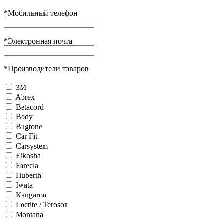
*
Мобильный телефон
*
Электронная почта
*
Производители товаров
3М
Abrex
Betacord
Body
Bugtone
Car Fit
Carsystem
Eikosha
Farecla
Huberth
Iwata
Kangaroo
Loctite / Teroson
Montana