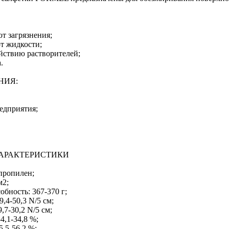
т загрязнения;
т жидкости;
ействию растворителей;
.
НИЯ:
едприятия;
АРАКТЕРИСТИКИ
ипропилен;
м2;
бность: 367-370 г;
,4-50,3 N/5 см;
,7-30,2 N/5 см;
4,1-34,8 %;
5,5-56,2 %;