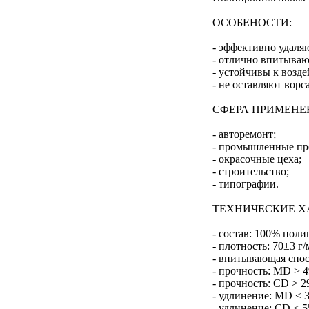
ОСОБЕНОСТИ:
- эффективно удаляю
- отлично впитываю
- устойчивы к возд
- не оставляют ворса
СФЕРА ПРИМЕНЕ
- авторемонт;
- промышленные пр
- окрасочные цеха;
- строительство;
- типографии.
ТЕХНИЧЕСКИЕ Х
- состав: 100% пол
- плотность: 70±3 г/
- впитывающая спосо
- прочность: MD > 49
- прочность: CD > 29
- удлинение: MD < 3
- удлинение: CD < 5