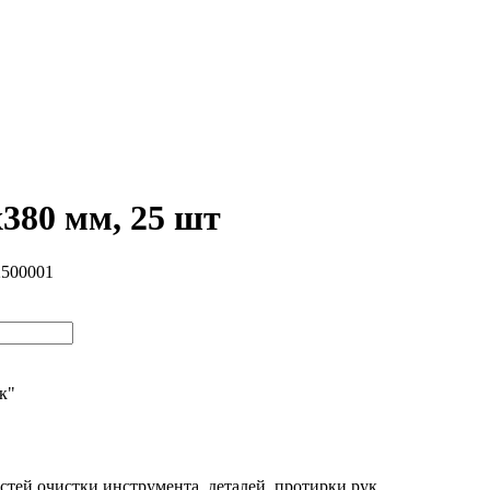
380 мм, 25 шт
2500001
ик"
ей,очистки инструмента, деталей, протирки рук.