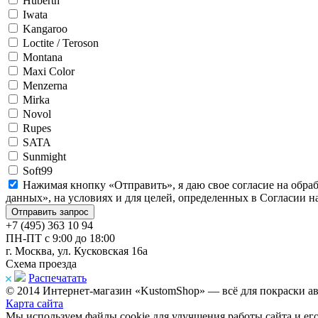
Huberth
Iwata
Kangaroo
Loctite / Teroson
Montana
Maxi Color
Menzerna
Mirka
Novol
Rupes
SATA
Sunmight
Soft99
Нажимая кнопку «Отправить», я даю свое согласие на обра
данных», на условиях и для целей, определенных в Согласии 
+7 (495) 363 10 94
ПН-ПТ с 9:00 до 18:00
г. Москва, ул. Кусковская 16а
Схема проезда
Распечатать
© 2014 Интернет-магазин «KustomShop» — всё для покраски авт
Карта сайта
Мы используем файлы cookie для улучшения работы сайта и ег