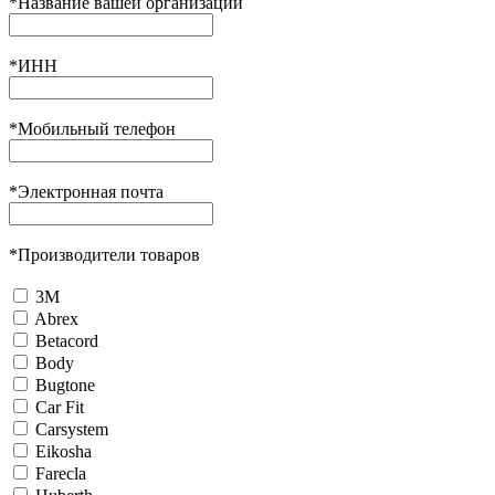
*
Название вашей организации
*
ИНН
*
Мобильный телефон
*
Электронная почта
*
Производители товаров
3М
Abrex
Betacord
Body
Bugtone
Car Fit
Carsystem
Eikosha
Farecla