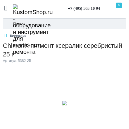
0
+7 (495) 363 10 94
Ксералик
ChimeriX пигмент ксералик серебристый
25 г
Артикул: 5382-25