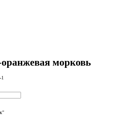
о-оранжевая морковь
-1
ик"