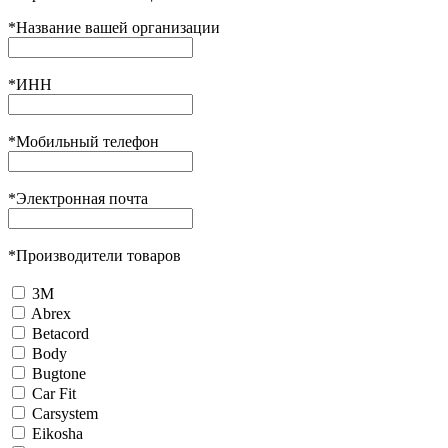
*
Название вашей организации
*
ИНН
*
Мобильный телефон
*
Электронная почта
*
Производители товаров
3М
Abrex
Betacord
Body
Bugtone
Car Fit
Carsystem
Eikosha