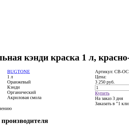
льная кэнди краска 1 л, красн
BUGTONE
Артикул: CB-OC
1 л
Цена:
Оранжевый
3 250
руб.
Кэнди
Органический
Купить
Акриловая смола
На заказ
3 дня
Заказать в "1 кл
внению
 производителя