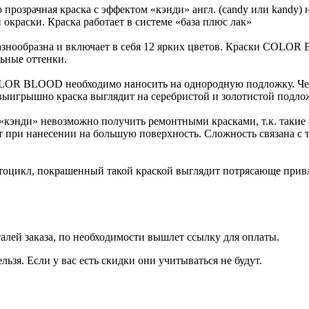
озрачная краска с эффектом «кэнди» англ. (candy или kandy) н
окраски. Краска работает в системе «база плюс лак»
азнообразна и включает в себя 12 ярких цветов. Краски COLOR
ьные оттенки.
OR BLOOD необходимо наносить на однородную подложку. Чем я
выигрышно краска выглядит на серебристой и золотистой подло
«кэнди» невозможно получить ремонтными красками, т.к. такие
т при нанесении на большую поверхность. Сложность связана с т
оцикл, покрашенный такой краской выглядит потрясающе привл
талей заказа, по необходимости вышлет ссылку для оплаты.
льзя. Если у вас есть скидки они учитываться не будут.