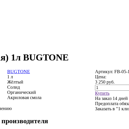
тая) 1л BUGTONE
BUGTONE
Артикул: FB-05-
1 л
Цена:
Жёлтый
3 250
руб.
Солид
Органический
Купить
Акриловая смола
На заказ
14 дней
Предоплата обяз
внению
Заказать в "1 кл
 производителя