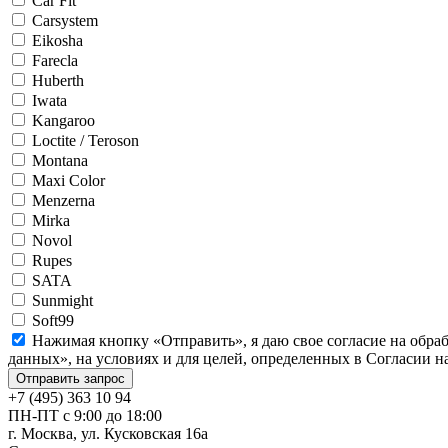
Car Fit
Carsystem
Eikosha
Farecla
Huberth
Iwata
Kangaroo
Loctite / Teroson
Montana
Maxi Color
Menzerna
Mirka
Novol
Rupes
SATA
Sunmight
Soft99
Нажимая кнопку «Отправить», я даю свое согласие на обра
данных», на условиях и для целей, определенных в Согласии 
+7 (495) 363 10 94
ПН-ПТ с 9:00 до 18:00
г. Москва, ул. Кусковская 16а