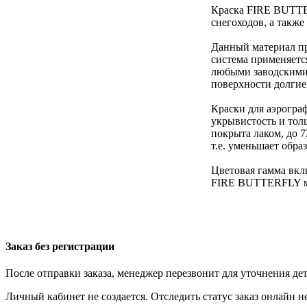
Краска FIRE BUTTER
снегоходов, а такж
Данный материал пре
система применяетс
любыми заводскими 
поверхности долгие
Краски для аэрогра
укрывистость и тол
покрыта лаком, до 
т.е. уменьшает обра
Цветовая гамма вкл
FIRE BUTTERFLY мо
Заказ без регистрации
После отправки заказа, менеджер перезвонит для уточнения де
Личный кабинет не создается. Отследить статус заказ онлайн не