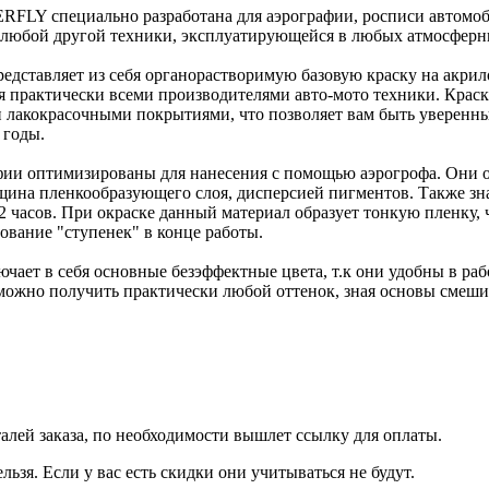
FLY специально разработана для аэрографии, росписи автомоб
е любой другой техники, эксплуатирующейся в любых атмосферн
дставляет из себя органорастворимую базовую краску на акрило
я практически всеми производителями авто-мото техники. Крас
лакокрасочными покрытиями, что позволяет вам быть уверенным
 годы.
фии оптимизированы для нанесения с помощью аэрогрофа. Они о
щина пленкообразующего слоя, дисперсией пигментов. Также зна
72 часов. При окраске данный материал образует тонкую пленку
зование "ступенек" в конце работы.
ючает в себя основные безэффектные цвета, т.к они удобны в ра
жно получить практически любой оттенок, зная основы смеши
талей заказа, по необходимости вышлет ссылку для оплаты.
льзя. Если у вас есть скидки они учитываться не будут.