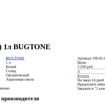
я) 1л BUGTONE
BUGTONE
Артикул: FB-02-
1 л
Цена:
Белый
3 250
руб.
Солид
Органический
Купить
Акриловая смола
На заказ
14 дней
Предоплата обяз
внению
Заказать в "1 кл
 производителя