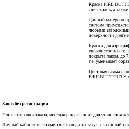
Краска FIRE BUTTER
снегоходов, а такж
Данный материал пре
система применяетс
любыми заводскими 
поверхности долгие
Краски для аэрогра
укрывистость и тол
покрыта лаком, до 
т.е. уменьшает обра
Цветовая гамма вкл
FIRE BUTTERFLY мо
Заказ без регистрации
После отправки заказа, менеджер перезвонит для уточнения де
Личный кабинет не создается. Отследить статус заказ онлайн не