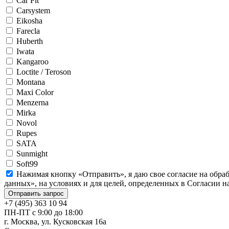
Car Fit
Carsystem
Eikosha
Farecla
Huberth
Iwata
Kangaroo
Loctite / Teroson
Montana
Maxi Color
Menzerna
Mirka
Novol
Rupes
SATA
Sunmight
Soft99
Нажимая кнопку «Отправить», я даю свое согласие на обра
данных», на условиях и для целей, определенных в Согласии 
+7 (495) 363 10 94
ПН-ПТ с 9:00 до 18:00
г. Москва, ул. Кусковская 16а