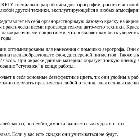
FLY специально разработана для аэрографии, росписи автомоб
е любой другой техники, эксплуатирующейся в любых атмосферн
дставляет из себя органорастворимую базовую краску на акрило
я практически всеми производителями авто-мото техники. Крас
лакокрасочными покрытиями, что позволяет вам быть уверенным
 годы.
фии оптимизированы для нанесения с помощью аэрогрофа. Они о
щина пленкообразующего слоя, дисперсией пигментов. Также зна
72 часов. При окраске данный материал образует тонкую пленку
зование "ступенек" в конце работы.
ючает в себя основные безэффектные цвета, т.к они удобны в ра
жно получить практически любой оттенок, зная основы смеши
талей заказа, по необходимости вышлет ссылку для оплаты.
льзя. Если у вас есть скидки они учитываться не будут.