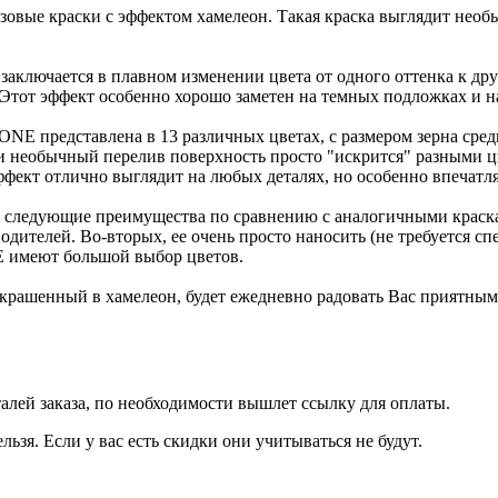
овые краски с эффектом хамелеон. Такая краска выглядит необ
аключается в плавном изменении цвета от одного оттенка к друг
 Этот эффект особенно хорошо заметен на темных подложках и 
ONE представлена в 13 различных цветах, с размером зерна сре
и необычный перелив поверхность просто "искрится" разными ц
ффект отлично выглядит на любых деталях, но особенно впечатл
следующие преимущества по сравнению с аналогичными красками
одителей. Во-вторых, ее очень просто наносить (не требуется с
 имеют большой выбор цветов.
крашенный в хамелеон, будет ежедневно радовать Вас приятны
талей заказа, по необходимости вышлет ссылку для оплаты.
льзя. Если у вас есть скидки они учитываться не будут.