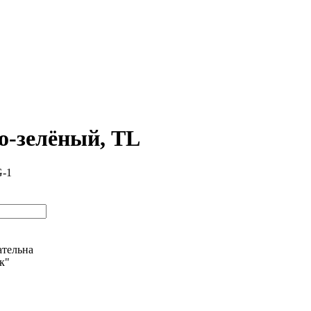
о-зелёный, TL
G-1
ательна
ик"