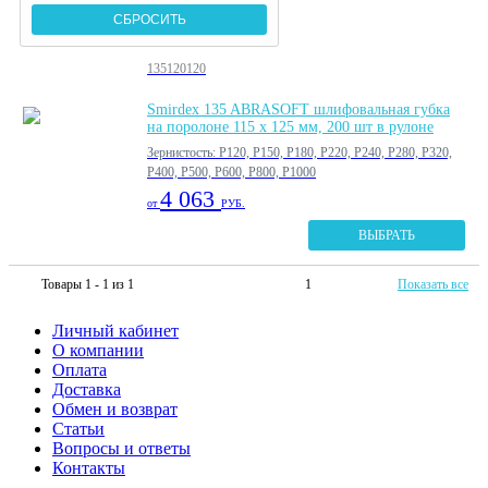
135120120
Smirdex 135 ABRASOFT шлифовальная губка
на поролоне 115 х 125 мм, 200 шт в рулоне
Зернистость: P120, P150, P180, P220, P240, P280, P320,
P400, P500, P600, P800, P1000
4 063
от
РУБ.
ВЫБРАТЬ
Товары 1 - 1 из 1
1
Показать все
Личный кабинет
О компании
Оплата
Доставка
Обмен и возврат
Статьи
Вопросы и ответы
Контакты