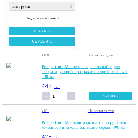
Вид грунта
Подобрано товаров:
0
4108
На заказ
7 дней
Prospectrum Monowash аэрозольный грунт
фосфатирующий протравливающий, зеленый,
400 мл
443
РУБ.
КУПИТЬ
4101
Не поставляется
Prospectrum Monozinc аэрозольный грунт для
холодного цинкования, темно-серый, 400 мл
475
РУБ.