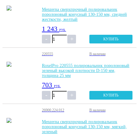
Menzerna сверхпрочный полировальник
поролоновый конусный 130-150 мм, средней
жесткости, желтый
1 243
РУБ.
КУПИТЬ
220555
В наличии
RoxelPro 220555 полировальник поролоновый
зеленый высокой плотности D-150 мм,
толщина 25 мм
703
РУБ.
КУПИТЬ
26900.224.012
В наличии
Menzerna сверхпрочный полировальник
поролоновый конусный 130-150 мм, мягкий,
зеленый