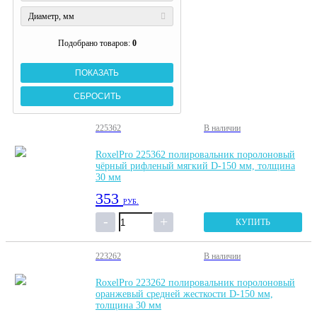
Диаметр, мм
Подобрано товаров:
0
225362
В наличии
RoxelPro 225362 полировальник поролоновый
чёрный рифленый мягкий D-150 мм, толщина
30 мм
353
РУБ.
КУПИТЬ
223262
В наличии
RoxelPro 223262 полировальник поролоновый
оранжевый средней жесткости D-150 мм,
толщина 30 мм