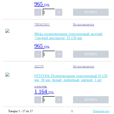
965
РУБ.
КУПИТЬ
7993415011
Не поставляется
Mirka полировальник поролоновый желтый,
"средней жесткости" D-150 мм
965
РУБ.
КУПИТЬ
202378
Не поставляется
FESTOOL Полировальник поролоновый D-150
мм, 30 мм, белый, рифлёный, мягкий, 1 шт
1 940
РУБ.
1 164
РУБ.
КУПИТЬ
Товары 1 - 17 из 17
1
Показать все