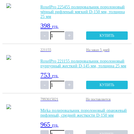
RoxelPro 225455 полировальник поролоновый
чёрный рифленый мягкий D-150 мм, толщина
25 мм
398
РУБ.
КУПИТЬ
221155
На заказ
5 дней
RoxelPro 221155 полировальник поролоновый
пурпурный жесткий D-145 мм, толщина 25 мм
753
РУБ.
КУПИТЬ
7993615021
Не поставляется
Mirka полировальник поролоновый оранжевый
рифленый, средней жесткости D-150 мм
965
РУБ.