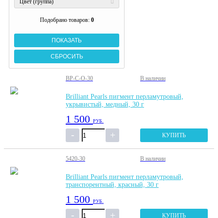
Цвет (группа)
Подобрано товаров:
0
BP-C-O-30
В наличии
Brilliant Pearls пигмент перламутровый,
укрывистый, медный, 30 г
1 500
РУБ.
КУПИТЬ
5420-30
В наличии
Brilliant Pearls пигмент перламутровый,
транспорентный, красный, 30 г
1 500
РУБ.
КУПИТЬ